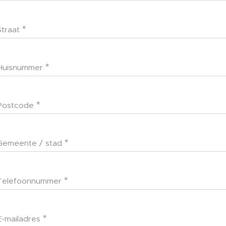
Straat
Huisnummer
Postcode
Gemeente / stad
Telefoonnummer
E-mailadres