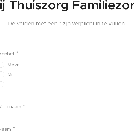
ij Thuiszorg Familiezo
De velden met een * zijn verplicht in te vullen.
Aanhef
Mevr.
Mr.
-
Voornaam
Naam