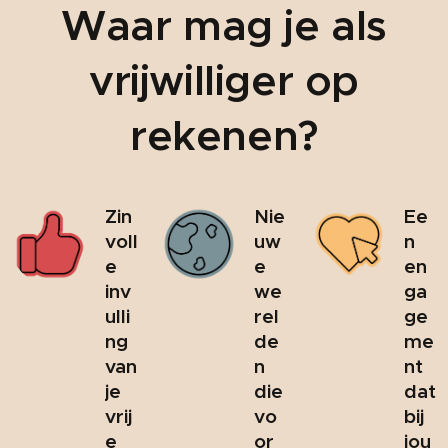
Waar mag je als
vrijwilliger op
rekenen?
Zin
Nie
Ee
voll
uw
n
e
e
en
inv
we
ga
ulli
rel
ge
ng
de
me
van
n
nt
je
die
dat
vrij
vo
bij
e
or
jou