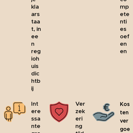
kla
mp
ars
ete
taa
nti
t, in
es
ee
oef
n
en
reg
en
ioh
uis
dic
htb
ij
Int
Ver
Kos
ere
zek
ten
ssa
eri
ver
nte
ng
goe