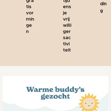
gra
tijd
din
tis
ens
g
vor
je
min
vrij
ge
willi
n
ger
sac
tivi
teit