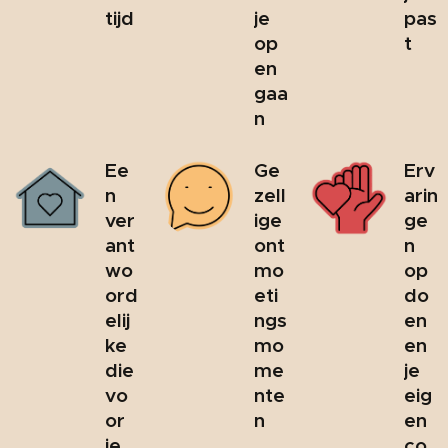
tijd
je
pas
op
t
en
gaa
n
Ee
Ge
Erv
n
zell
arin
ver
ige
ge
ant
ont
n
wo
mo
op
ord
eti
do
elij
ngs
en
ke
mo
en
die
me
je
vo
nte
eig
or
n
en
je
co