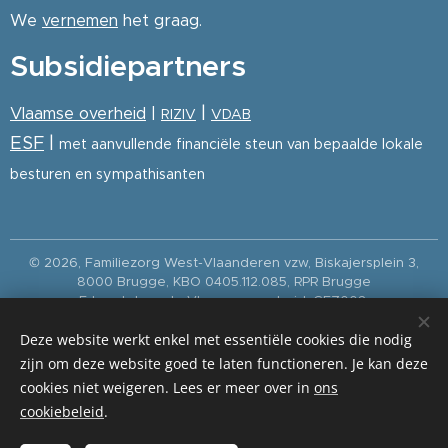
We
vernemen
het graag.
Subsidiepartners
|
Vlaamse overheid
|
RIZIV
VDAB
ESF
|
met aanvullende financiële steun van bepaalde lokale
besturen en sympathisanten
© 2026, Familiezorg West-Vlaanderen vzw, Biskajersplein 3,
8000 Brugge, KBO 0405.112.085, RPR Brugge
Erkend door de Vlaamse overheid: GEZ003,
OPP457/501/502/503/555/556.
Deze website werkt enkel met essentiële cookies die nodig
Paramedica is de erkende dienst voor thuisverpleging van
Familiezorg West-Vlaanderen vzw (Vlaams erkenningsnummer
zijn om deze website goed te laten functioneren. Je kan deze
002 / RIZIV-groepsnummer 94020813001).
cookies niet weigeren. Lees er meer over in
ons
privacybeleid
|
meldpunt inbreuken op Unie- of nationaal recht
|
cookiebeleid
.
disclaimer
|
cookiebeleid