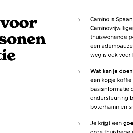
 voor
Camino is Spaans
Caminovrijwillige
rsonen
thuiswonende pe
een adempauze 
ie
weg is ook voor 
Wat kan je doe
een kopje koffi
basisinformatie 
ondersteuning b
boterhammen sm
goe
Je krijgt een
onze thuisbegel