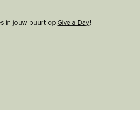
es in jouw buurt op
Give a Day
!