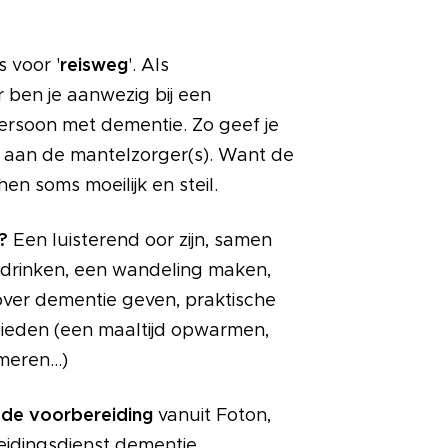
reisweg
 voor '
'. Als
r ben je aanwezig bij een
rsoon met dementie. Zo geef je
aan de mantelzorger(s). Want de
hen soms moeilijk en steil.
n?
Een luisterend oor zijn, samen
e drinken, een wandeling maken,
over dementie geven, praktische
ieden (een maaltijd opwarmen,
eren...)
de voorbereiding
vanuit Foton,
eidingsdienst dementie.