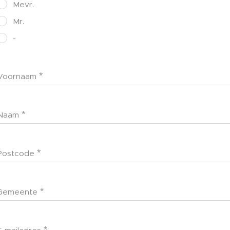
Mevr.
Mr.
-
Voornaam
Naam
Postcode
Gemeente