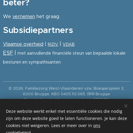
beter?
We
vernemen
het graag.
Subsidiepartners
|
Vlaamse overheid
|
RIZIV
VDAB
ESF
|
met aanvullende financiële steun van bepaalde lokale
besturen en sympathisanten
© 2026, Familiezorg West-Vlaanderen vzw, Biskajersplein 3,
8000 Brugge, KBO 0405.112.085, RPR Brugge
Erkend door de Vlaamse overheid: GEZ003,
OPP457/501/502/503/555/556.
Deze website werkt enkel met essentiële cookies die nodig
Paramedica is de erkende dienst voor thuisverpleging van
Familiezorg West-Vlaanderen vzw (Vlaams erkenningsnummer
zijn om deze website goed te laten functioneren. Je kan deze
002 / RIZIV-groepsnummer 94020813001).
cookies niet weigeren. Lees er meer over in
ons
privacybeleid
|
meldpunt inbreuken op Unie- of nationaal recht
|
cookiebeleid
.