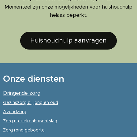
Momenteel zijn onze mogelijkheden voor huishoudhulp
helaas beperkt.
Huishoudhulp aanvragen
Onze diensten
Dringende zorg
Gezinszorg
bij jong en oud
Avondzorg
Zorg na ziekenhuisontslag
Zorg rond geboorte