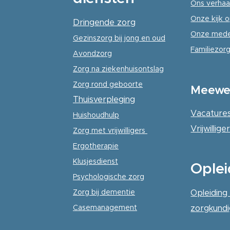
Ons verhaa
Onze kijk o
Dringende zorg
Onze mede
Gezinszorg
bij jong en oud
Familiezorg
Avondzorg
Zorg na ziekenhuisontslag
Zorg rond geboorte
Meewe
Thuisverpleging
Vacature
Huishoudhulp
Vrijwillig
Zorg met vrijwilligers
Ergotherapie
Klusjesdienst
Oplei
Psychologische
zorg
Zorg bij dementie
Opleiding
Casemanagement
zorgkund