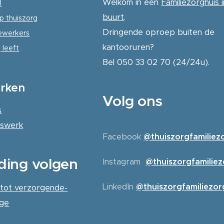
Welkom in een
Familiezorghuis i
l
buurt
.
p thuiszorg
Dringende oproep buiten de
werkers
kantooruren?
 leeft
Bel 050 33 02 70 (24/24u).
rken
Volg ons
s
erswerk
Facebook
@thuiszorgfamiliez
ding volgen
Instagram
@thuiszorgfamilie
LinkedIn
@thuiszorgfamiliezor
 tot verzorgende-
ige