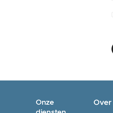
Onze
Over
diensten