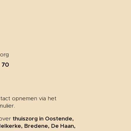
zorg
t 70
ontact opnemen via het
ulier.
thuiszorg
in
Oostende,
 over
elkerke, Bredene, De Haan,