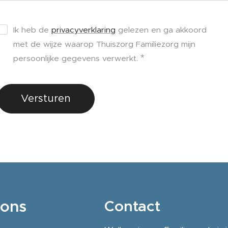
Ik heb de
privacyverklaring
gelezen en ga akkoord
met de wijze waarop Thuiszorg Familiezorg mijn
persoonlijke gegevens verwerkt.
Versturen
ons
Contact