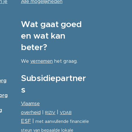
n je
Alle
mogelijkheden
Wat gaat goed
en wat kan
beter?
We
vernemen
het graag.
Subsidiepartner
org
s
zorg
Vlaamse
g
|
overheid
|
RIZIV
VDAB
ESF
|
met aanvullende financiële
steun van bepaalde lokale