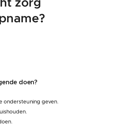
ht zorg
sopname?
rgende doen?
e ondersteuning geven.
huishouden.
doen.