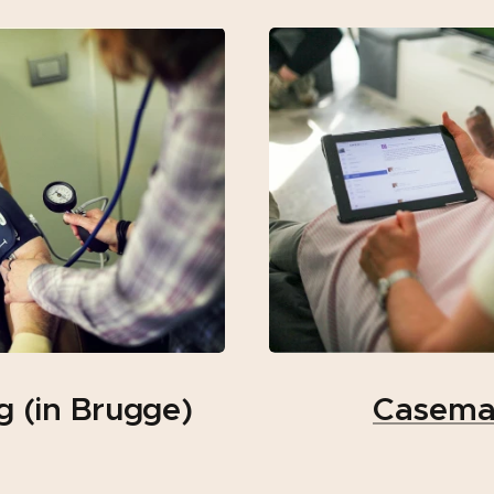
g
(in Brugge)
Casema