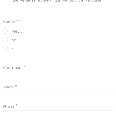
De velden met een * zijn verplicht in te vullen.
Aanhef
Mevr.
Mr.
-
Voornaam
Naam
Straat