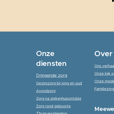
Onze
Over
diensten
Ons verhaa
Onze kijk o
Dringende zorg
Onze mede
Gezinszorg
bij jong en oud
Familiezorg
Avondzorg
Zorg na ziekenhuisontslag
Zorg rond geboorte
Meewe
Thuisverpleging