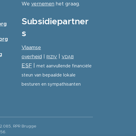
We
vernemen
het graag.
Subsidiepartner
org
s
zorg
Vlaamse
g
|
overheid
|
RIZIV
VDAB
ESF
|
met aanvullende financiële
steun van bepaalde lokale
besturen en sympathisanten
12.085, RPR Brugge
556.