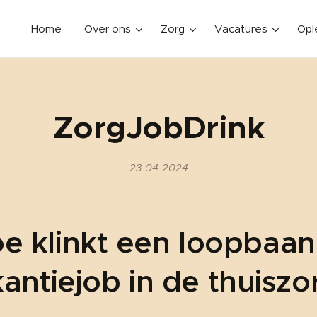
Home
Over ons
Zorg
Vacatures
Opl
ZorgJobDrink
23-04-2024
e klinkt een loopbaan
antiejob in de thuisz