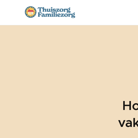
Ho
vak