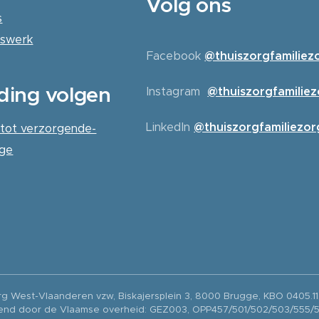
Volg ons
s
erswerk
Facebook
@thuiszorgfamiliez
ding volgen
Instagram
@thuiszorgfamilie
LinkedIn
@thuiszorgfamiliezor
 tot verzorgende-
ige
rg West-Vlaanderen vzw, Biskajersplein 3, 8000 Brugge, KBO 0405.1
end door de Vlaamse overheid: GEZ003, OPP457/501/502/503/555/