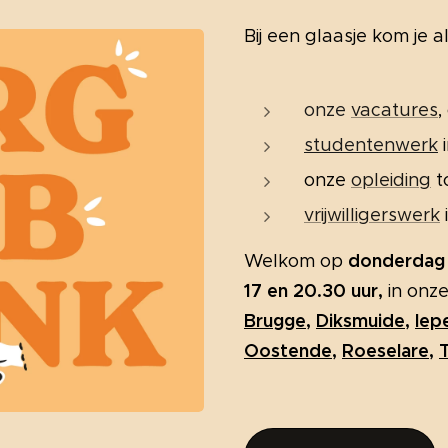
Bij een glaasje kom je a
onze
vacatures
,
studentenwerk
onze
opleiding
t
vrijwilligerswerk
donderdag
Welkom op
17 en 20.30 uur,
in onze
Brugge
,
Diksmuide
,
Iep
Oostende
,
Roeselare
,
T