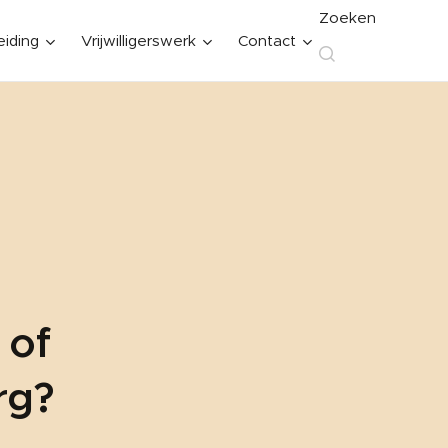
Zoeken
eiding
Vrijwilligerswerk
Contact
 of
org?