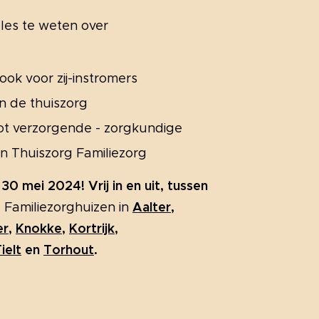
lles te weten over
 ook voor zij-instromers
in de thuiszorg
ot verzorgende - zorgkundige
in Thuiszorg Familiezorg
 30 mei
2024! Vrij in en uit, tussen
Aalter
,
 Familiezorghuizen in
er
,
Knokke
,
Kortrijk
,
ielt
en
Torhout
.