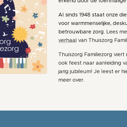
erkend door de toenmalige
Al sinds 1948 staat onze di
voor warmmenselijke, desk
betrouwbare zorg
. Lees m
verhaal
van Thuiszorg Famil
Thuiszorg Familiezorg viert 
ook feest naar aanleiding v
jarig jubileum! Je leest er h
meer over.