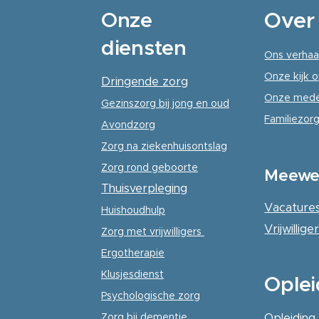
Onze
Over
diensten
Ons verhaa
Onze kijk o
Dringende zorg
Onze mede
Gezinszorg
bij jong en oud
Familiezorg
Avondzorg
Zorg na ziekenhuisontslag
Zorg rond geboorte
Meewe
Thuisverpleging
Vacature
Huishoudhulp
Vrijwillig
Zorg met vrijwilligers
Ergotherapie
Klusjesdienst
Oplei
Psychologische
zorg
Zorg bij dementie
Opleiding