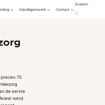
Zoeken
eiding
Vrijwilligerswerk
Contact
ezorg
 precies 75
miliezorg
an de eerste
ficieel werd