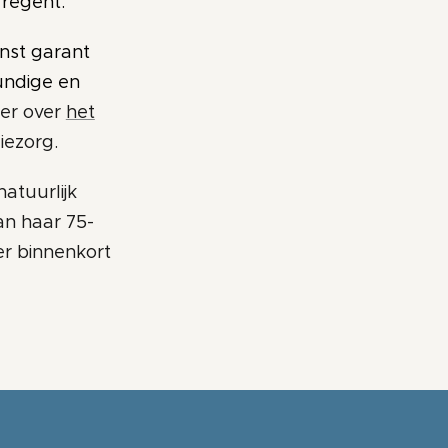
 regent.
enst garant
undige en
eer over
het
iezorg.
natuurlijk
an haar 75-
ier binnenkort