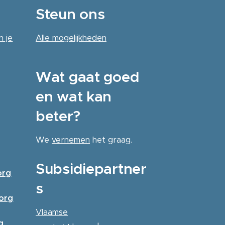
Steun ons
n je
Alle
mogelijkheden
Wat gaat goed
en wat kan
beter?
We
vernemen
het graag.
Subsidiepartner
org
s
zorg
Vlaamse
g