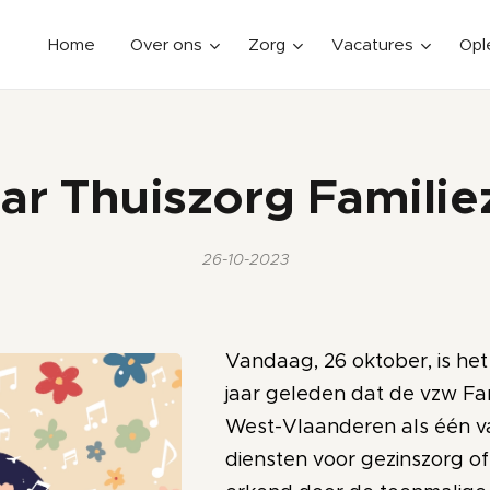
Home
Over ons
Zorg
Vacatures
Opl
aar Thuiszorg Famili
26-10-2023
Vandaag, 26 oktober, is het
jaar geleden dat de vzw Fa
West-Vlaanderen als één v
diensten voor gezinszorg of