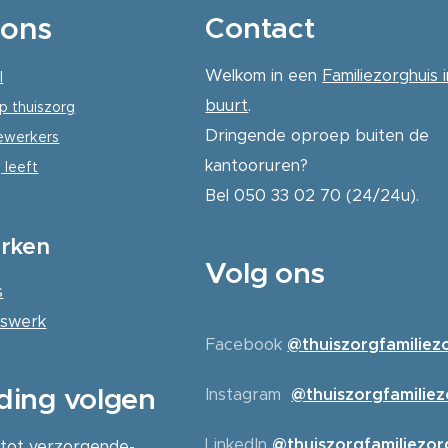
ons
Contact
Welkom in een
Familiezorghuis i
l
buurt
.
p thuiszorg
Dringende oproep buiten de
werkers
kantooruren?
 leeft
Bel 050 33 02 70 (24/24u).
rken
Volg ons
s
erswerk
Facebook
@thuiszorgfamiliez
ding volgen
Instagram
@thuiszorgfamilie
LinkedIn
@thuiszorgfamiliezor
 tot verzorgende-