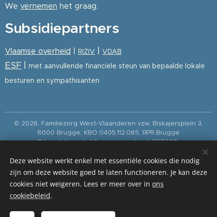
We
vernemen
het graag.
Subsidiepartners
|
Vlaamse overheid
|
RIZIV
VDAB
ESF
|
met aanvullende financiële steun van bepaalde lokale
besturen en sympathisanten
© 2026, Familiezorg West-Vlaanderen vzw, Biskajersplein 3,
8000 Brugge, KBO 0405.112.085, RPR Brugge
Erkend door de Vlaamse overheid: GEZ003,
OPP457/501/502/503/555/556.
Deze website werkt enkel met essentiële cookies die nodig
Paramedica is de erkende dienst voor thuisverpleging van
Familiezorg West-Vlaanderen vzw (Vlaams erkenningsnummer
zijn om deze website goed te laten functioneren. Je kan deze
002 / RIZIV-groepsnummer 94020813001).
cookies niet weigeren. Lees er meer over in
ons
privacybeleid
|
meldpunt inbreuken op Unie- of nationaal recht
|
cookiebeleid
.
disclaimer
|
cookiebeleid