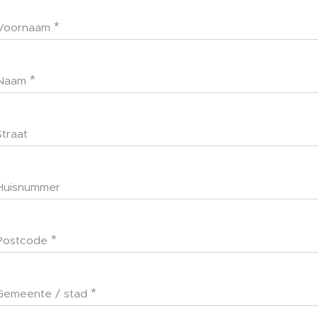
Voornaam
Naam
Straat
Huisnummer
Postcode
Gemeente / stad