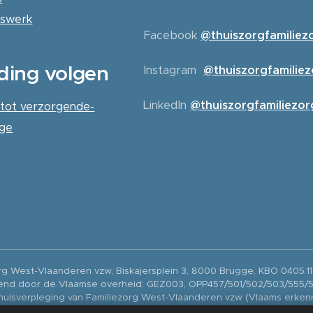
erswerk
Facebook
@thuiszorgfamiliez
ding volgen
Instagram
@thuiszorgfamilie
LinkedIn
@thuiszorgfamiliezor
 tot verzorgende-
ige
rg West-Vlaanderen vzw, Biskajersplein 3, 8000 Brugge, KBO 0405.1
end door de Vlaamse overheid: GEZ003, OPP457/501/502/503/555/
thuisverpleging van Familiezorg West-Vlaanderen vzw (Vlaams erk
94020813001).