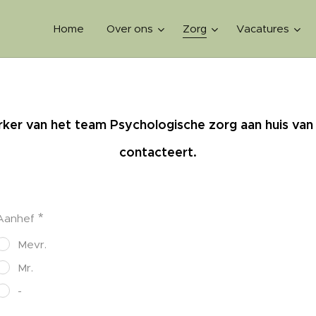
Home
Over ons
Zorg
Vacatures
er van het team Psychologische zorg aan huis van 
contacteert.
Aanhef
Mevr.
Mr.
-