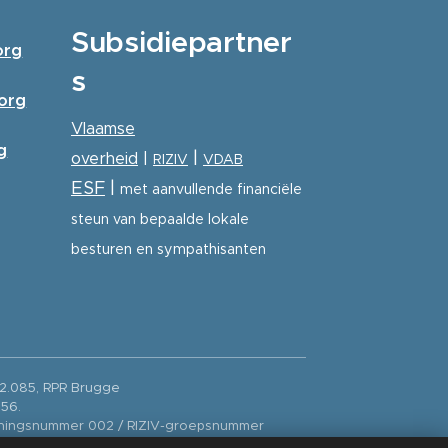
Subsidiepartner
org
s
zorg
Vlaamse
g
|
overheid
|
RIZIV
VDAB
ESF
|
met aanvullende financiële
steun van bepaalde lokale
besturen en sympathisanten
12.085, RPR Brugge
556.
enningsnummer 002 / RIZIV-groepsnummer