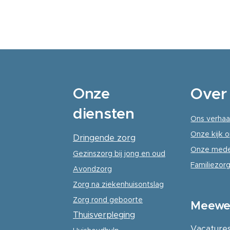
Onze
Over
diensten
Ons verhaa
Onze kijk o
Dringende zorg
Onze mede
Gezinszorg
bij jong en oud
Familiezorg
Avondzorg
Zorg na ziekenhuisontslag
Zorg rond geboorte
Meewe
Thuisverpleging
Vacature